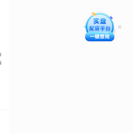
台
险
点